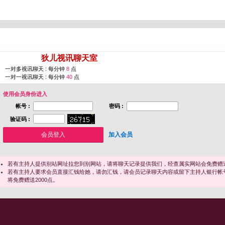
您即将进入 [
狄儿视讯聊天室
]
一对多视讯聊天 : 每分钟
8
点
一对一视讯聊天 : 每分钟
40
点
使用会员身份进入
帐号 :
密码 :
验证码 :
加入会员
若有主持人提供别站网址拉您到别网站，请将聊天记录提供我们，经查属实网站会免费赠送
若有主持人要求会员直接汇钱给她，请勿汇钱，请会员记录聊天内容或留下主持人银行帐
将免费赠送2000点。