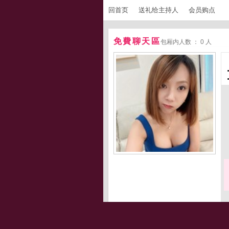
回首页
送礼给主持人
会员购点
免費聊天區
包厢内人数 ： 0 人