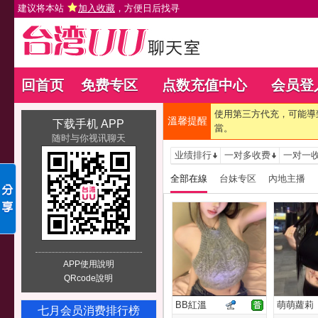
建议将本站
加入收藏
，方便日后找寻
回首页
免费专区
点数充值中心
会员登
使用第三方代充，可能導
溫馨提醒
下载手机 APP
當。
随时与你视讯聊天
业绩排行
一对多收费
一对一
全部在線
台妹专区
內地主播
APP使用說明
QRcode說明
BB紅溫
萌萌蘿莉
七月会员消费排行榜