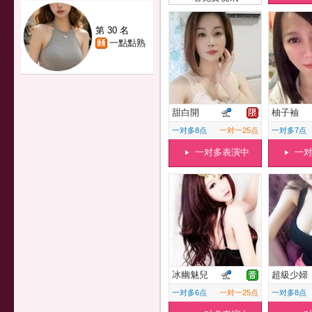
第 30 名
一點點熟
甜白開
柚子袖
一对多8点
一对一25点
一对多7点
一对多表演中
一
冰幽魅兒
超級少婦
一对多6点
一对一25点
一对多8点