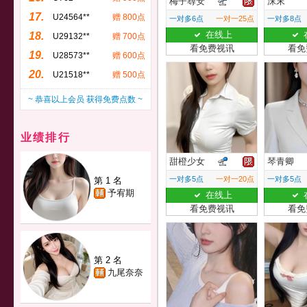
梅子尋安
沫末
17.
U24564**
赠 800点
一对多6点
一对一25点
一对多8点
在线上
18.
U29132**
赠 700点
看免费视讯
看免
19.
U28573**
赠 600点
20.
U21518**
赠 500点
~ 恭喜以上会员 获得免费点数 ~
业绩排行
甜橙少女
琴青卿
一对多5点
一对一20点
一对多5点
第 1 名
予宥期
在线上
看免费视讯
看免
第 2 名
九尾奈奈