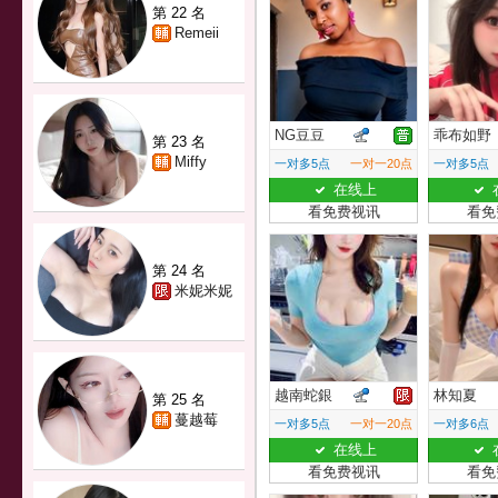
第 22 名
Remeii
NG豆豆
乖布如野
第 23 名
Miffy
一对多5点
一对一20点
一对多5点
在线上
看免费视讯
看免
第 24 名
米妮米妮
越南蛇銀
林知夏
第 25 名
蔓越莓
一对多5点
一对一20点
一对多6点
在线上
看免费视讯
看免