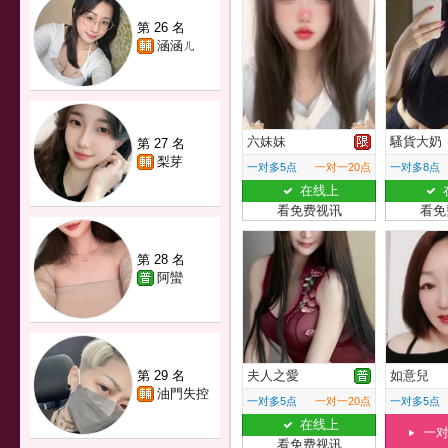
第 26 名
涵涵ㄦ
六妹妹
騷貨大奶
第 27 名
梨芽
一对多5点
一对一20点
一对多8点
在线上
看免费视讯
看免
第 28 名
阿蠻
第 29 名
夫人之愛
如意兒
油門失控
一对多5点
一对一20点
一对多5点
在线上
一
看免费视讯