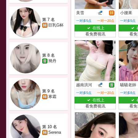
美雪
小腰果
第 7 名
一对多5点
一对一20点
一对多5点
巨乳G杯
在线上
看免费视讯
看免
第 8 名
簡丹
越南洪河
騷騷老師
第 9 名
一对多5点
一对一20点
一对多8点
寒霜
在线上
看免费视讯
看免
第 10 名
Serena