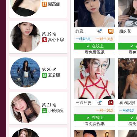
懼高症
許愿
姐妹花
第 19 名
一对多6点
一对一25点
真心卜騙
在线上
看免费视讯
看免
第 20 名
夏若熙
三通淫妻
看過說讚
第 21 名
小饅頭兒
一对一30点
一对多8点
在线上
看免费视讯
看免