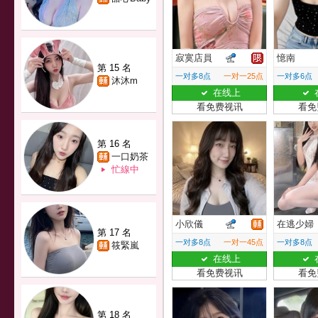
寂寞店員
憶南
第 15 名
一对多8点
一对一25点
一对多6点
沐沐m
在线上
看免费视讯
看免
第 16 名
一口奶茶
忙線中
小欣儀
在逃少婦
第 17 名
一对多8点
一对一45点
一对多8点
筱緊嵐
在线上
看免费视讯
看免
第 18 名