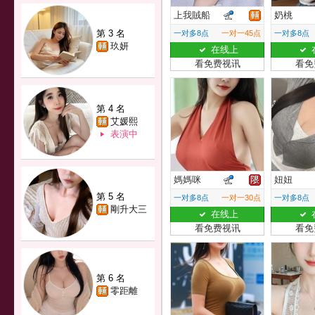
上我賊船
奶桃
第 3 名
一对多8点
一对一45点
一对多8点
玖妍
在线上
看免费视讯
看免
第 4 名
艾媛熙
表演中
媽媽咪
妞妞
第 5 名
一对多8点
一对一30点
一对多8点
剛升大三
在线上
看免费视讯
看免
第 6 名
零距離