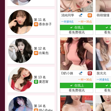
清純同學
萌萌懂懂
第 11 名
一对多8点
一对一35点
香奈奈子
在线上
看免费视讯
看免
第 12 名
出氣包
D奶小姨
脫光光
第 13 名
一对一30点
一对多8点
夏思甯
在线上
看免费视讯
看免
第 14 名
甜心Baby